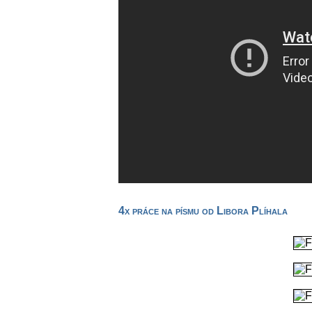
4x práce na písmu od Libora Plíhala