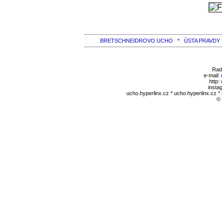
BRETSCHNEIDROVO UCHO *
ÚSTA PRAVD
Rad
e-mail:
http:
insta
ucho.hyperlinx.cz * ucho.hyperlinx.cz *
©