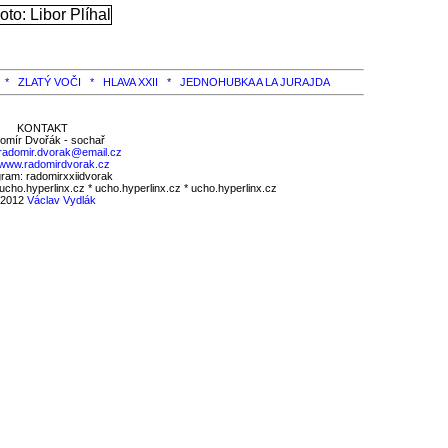
Y *
ZLATÝ VOČI *
HLAVA XXII *
JEDNOHUBKA A LA JURAJDA
KONTAKT
omír Dvořák - sochař
radomir.dvorak@email.cz
www.radomirdvorak.cz
gram: radomirxxiidvorak
 ucho.hyperlinx.cz * ucho.hyperlinx.cz * ucho.hyperlinx.cz
 2012
Václav Vydlák