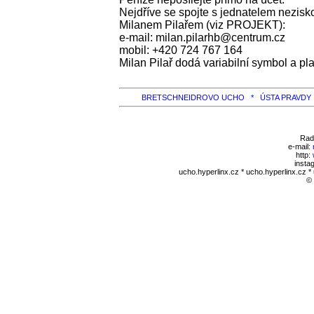
Nejdříve se spojte s jednatelem nezisko
Milanem Pilařem (viz PROJEKT):
e-mail: milan.pilarhb@centrum.cz
mobil: +420 724 767 164
Milan Pilař dodá variabilní symbol a pla
BRETSCHNEIDROVO UCHO *
ÚSTA PRAVD
Rad
e-mail:
http:
insta
ucho.hyperlinx.cz * ucho.hyperlinx.cz *
©